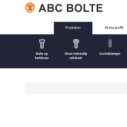
Produkter
Firma profil
Bolte og
Skrue indvendig
Gevindstænger
Sætskruer
sekskant
Forrige
Næste