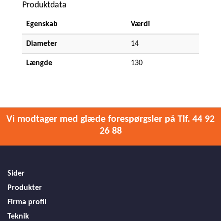
Produktdata
Egenskab
Værdi
Diameter
14
Længde
130
Vi modtager med glæde forespørgsler på Tlf. 44 92
26 88
Sider
Produkter
Firma profil
Teknik