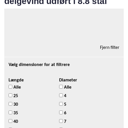
delgevind udført i 8.8 stål
Total antal produkter i kategorien:248
Tilføj kurv
12 Varer/side
Fjern filter
Vælg dimensioner for at filtrere
Længde
Diameter
Alle
Alle
25
4
30
5
35
6
40
7