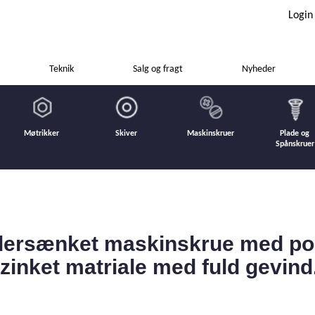
Login
Teknik
Salg og fragt
Nyheder
Møtrikker
Skiver
Maskinskruer
Plade og
Spånskruer
ersænket maskinskrue med pozi
ozinket matriale med fuld gevind