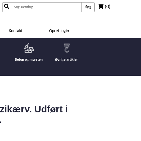
(0)
Søg
Kontakt
Opret login
Beton og mursten
Øvrige artikler
kærv. Udført i
.