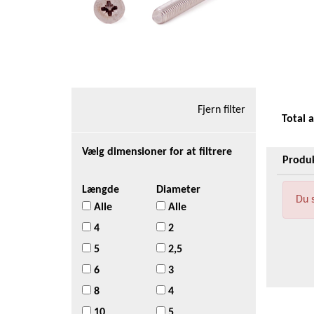
Fjern filter
Total 
Vælg dimensioner for at filtrere
Produ
Længde
Diameter
Du s
Alle
Alle
4
2
5
2,5
6
3
8
4
10
5