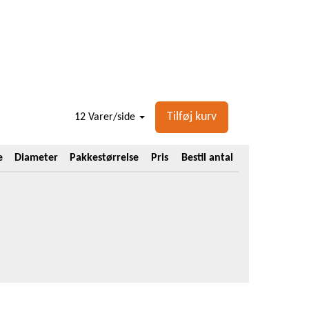
Tilføj kurv
12 Varer/side
e
Diameter
Pakkestørrelse
Pris
Bestil antal