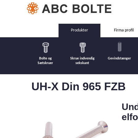
Produkter
Firma profil
Bolte og
Skrue indvendig
Gevindstænger
Sætskruer
sekskant
UH-X Din 965 FZB
Und
elf