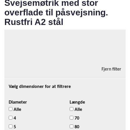
Svejsemøtrik med stor
overflade til påsvejsning.
Rustfri A2 stål
Total antal produkter i kategorien:5
Tilføj kurv
12 Varer/side
Fjern filter
Vælg dimensioner for at filtrere
Diameter
Længde
Alle
Alle
4
70
5
80