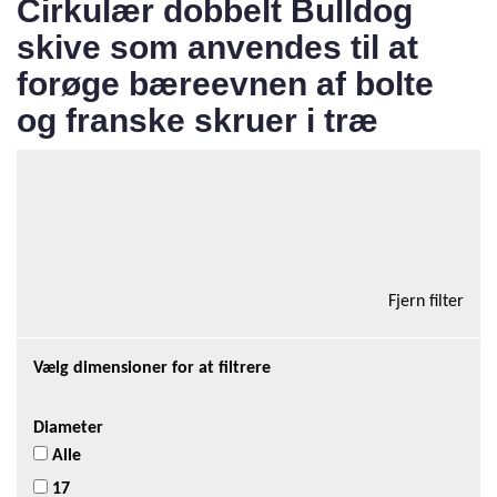
Cirkulær dobbelt Bulldog
skive som anvendes til at
forøge bæreevnen af bolte
og franske skruer i træ
Total antal produkter i kategorien:5
Tilføj kurv
12 Varer/side
Fjern filter
Vælg dimensioner for at filtrere
Diameter
Alle
17