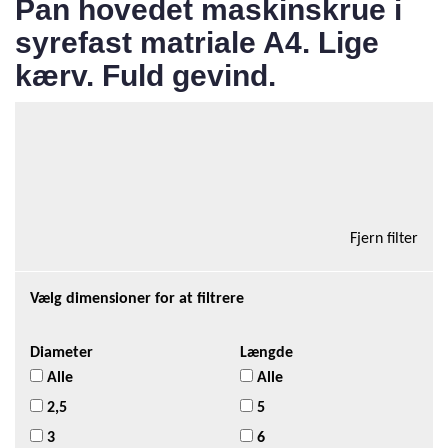
Pan hovedet maskinskrue i
syrefast matriale A4. Lige
kærv. Fuld gevind.
Total antal produkter i kategorien:61
Tilføj kurv
12 Varer/side
Fjern filter
Vælg dimensioner for at filtrere
Diameter
Længde
Alle
Alle
2,5
5
3
6