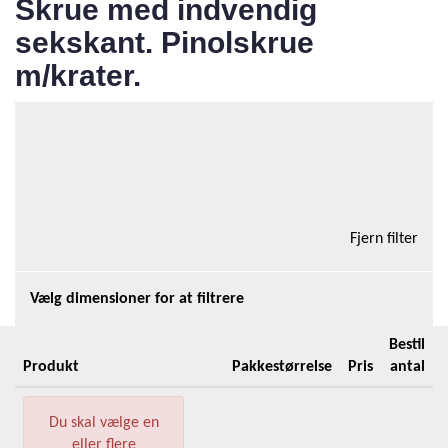
Skrue med indvendig
sekskant. Pinolskrue
m/krater.
Total antal produkter i kategorien:0
Tilføj kurv
12 Varer/side
Fjern filter
Vælg dimensioner for at filtrere
Bestil
Produkt
Pakkestørrelse
Pris
antal
Du skal vælge en
eller flere