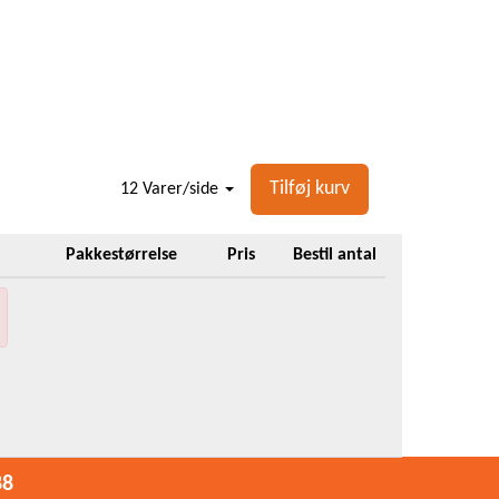
Tilføj kurv
12 Varer/side
Pakkestørrelse
Pris
Bestil antal
88