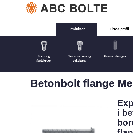
Produkter
Firma profil
Bolte og
Skrue indvendig
Gevindstænger
Sætskruer
sekskant
Betonbolt flange Me
Exp
i b
bor
fla