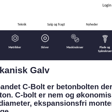
Login
Teknik
Salg og fragt
Nyheder
Møtrikker
Skiver
Maskinskruer
Plade og
Spånskruer
kanisk Galv
andet C-Bolt er betonbolten der 
eton. C-bolt er nem og økonomisk.
diameter, ekspansionsfri monte
nge