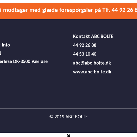
i modtager med glæde forespørgsler på Tlf. 44 92 26 
Kontakt ABC BOLTE
 info
44 92 26 88
1
44 53 10 40
ærløse
DK-3500 Værløse
abc@abc-bolte.dk
www.abc-bolte.dk
© 2019 ABC BOLTE