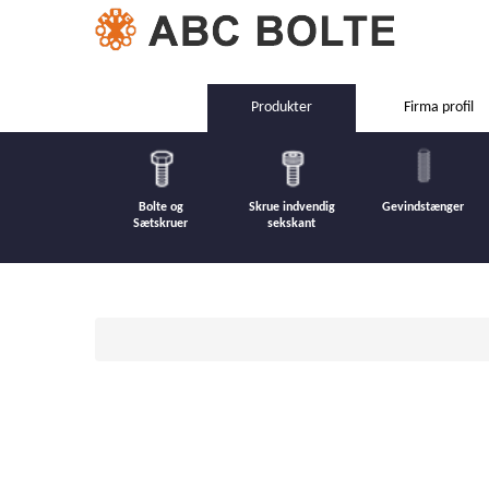
Produkter
Firma profil
Bolte og
Skrue indvendig
Gevindstænger
Sætskruer
sekskant
Forrige
Næste