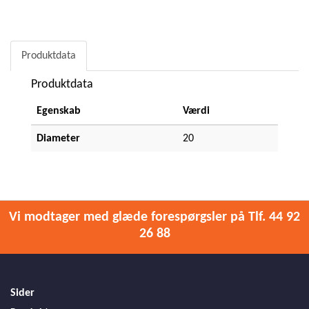
Produktdata
Produktdata
Egenskab
Værdi
Diameter
20
Vi modtager med glæde forespørgsler på Tlf. 44 92
26 88
Sider