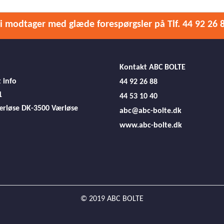
i modtager med glæde forespørgsler på Tlf. 44 92 26 
Kontakt ABC BOLTE
 info
44 92 26 88
1
44 53 10 40
ærløse
DK-3500 Værløse
abc@abc-bolte.dk
www.abc-bolte.dk
© 2019 ABC BOLTE