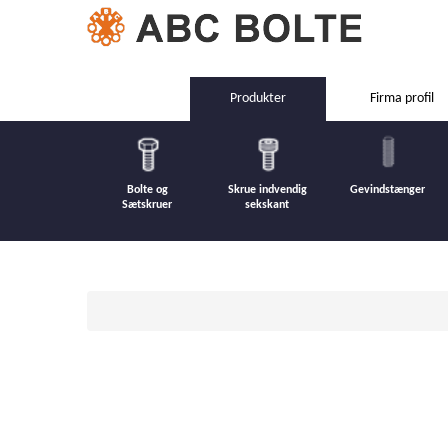
Produkter
Firma profil
Bolte og
Skrue indvendig
Gevindstænger
Sætskruer
sekskant
Forrige
Næste